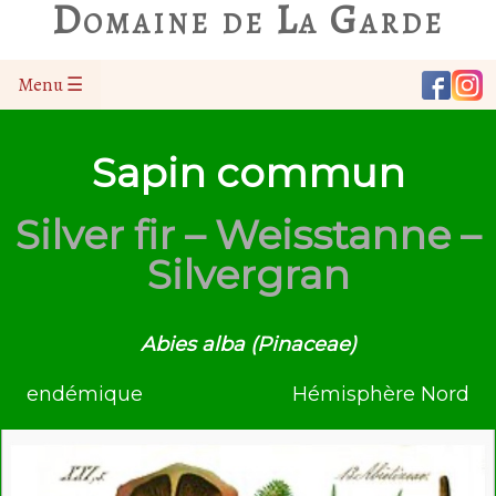
Domaine de La Garde
Menu ☰
Sapin commun
Silver fir – Weisstanne –
Silvergran
Abies alba (Pinaceae)
endémique
Hémisphère Nord