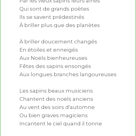
Par les vieux sapins leurs aînés

Qui sont de grands poètes

Ils se savent prédestinés

À briller plus que des planètes

À briller doucement changés

En étoiles et enneigés

Aux Noëls bienheureuses

Fêtes des sapins ensongés

Aux longues branches langoureuses

Les sapins beaux musiciens

Chantent des noëls anciens

Au vent des soirs d'automne

Ou bien graves magiciens

Incantent le ciel quand il tonne
