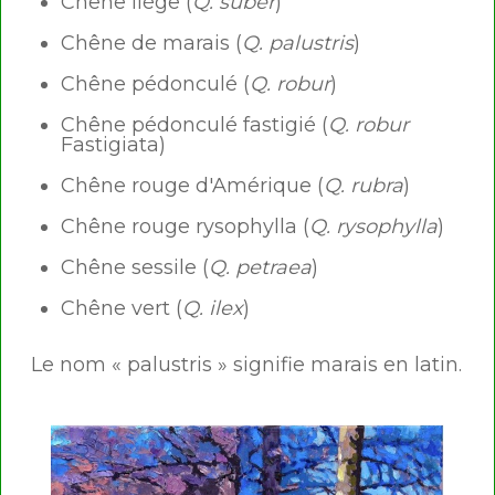
Chêne liège (
Q. suber
)
Chêne de marais (
Q. palustris
)
Chêne pédonculé (
Q. robur
)
Chêne pédonculé fastigié (
Q. robur
Fastigiata)
Chêne rouge d'Amérique (
Q. rubra
)
Chêne rouge rysophylla (
Q. rysophylla
)
Chêne sessile (
Q. petraea
)
Chêne vert (
Q. ilex
)
Le nom « palustris » signifie marais en latin.